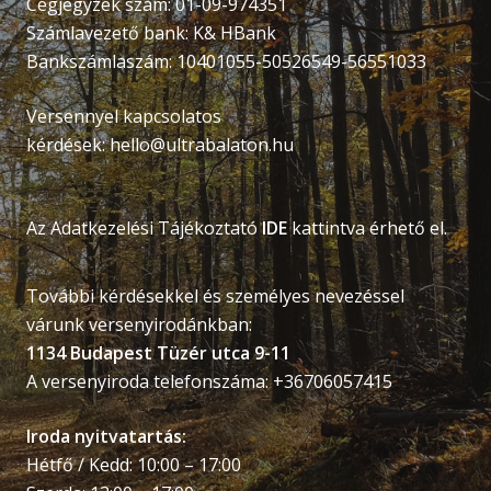
Cégjegyzék szám: 01-09-974351
Számlavezető bank: K& HBank
Bankszámlaszám: 10401055-50526549-56551033
Versennyel kapcsolatos
kérdések:
hello@ultrabalaton.hu
Az Adatkezelési Tájékoztató
IDE
kattintva érhető el.
További kérdésekkel és személyes nevezéssel
várunk versenyirodánkban:
1134 Budapest Tüzér utca 9-11
A versenyiroda telefonszáma: +36706057415
Iroda nyitvatartás:
Hétfő / Kedd: 10:00 – 17:00