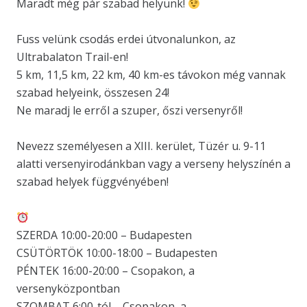
Maradt még pár szabad helyünk!
Fuss velünk csodás erdei útvonalunkon, az
Ultrabalaton Trail-en!
5 km, 11,5 km, 22 km, 40 km-es távokon még vannak
szabad helyeink, összesen 24!
Ne maradj le erről a szuper, őszi versenyről!
Nevezz személyesen a XIII. kerület, Tüzér u. 9-11
alatti versenyirodánkban vagy a verseny helyszínén a
szabad helyek függvényében!
SZERDA 10:00-20:00 – Budapesten
CSÜTÖRTÖK 10:00-18:00 – Budapesten
PÉNTEK 16:00-20:00 – Csopakon, a
versenyközpontban
SZOMBAT 6:00-tól – Csopakon, a