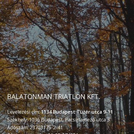
BALATONMAN TRIATLON KFT.
Levelezési cím:
1134 Budapest Tüzér utca 9-11
Székhely: 1036 Budapest, Pacsirtamező utca 3.
Adószám: 23703175-2-41