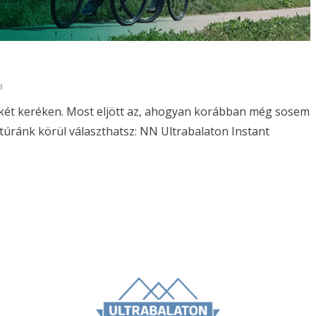
a
s két keréken. Most eljött az, ahogyan korábban még sosem
t túránk körül választhatsz: NN Ultrabalaton Instant