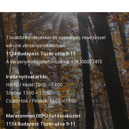
További kérdésekkel és személyes nevezéssel
várunk versenyirodánkban:
1134 Budapest Tüzér utca 9-11
A versenyiroda telefonszáma: +36706057415
Iroda nyitvatartás:
Hétfő / Kedd: 10:00 – 17:00
Szerda: 13:00 – 17:00
Csütörtök / Péntek: 10:00 – 17:00
Maratonman DEPO Futószaküzlet
1134 Budapest Tüzér utca 9-11