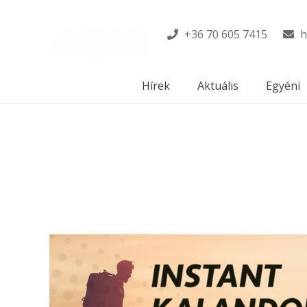
+36 70 605 7415
h
Hírek
Aktuális
Egyéni