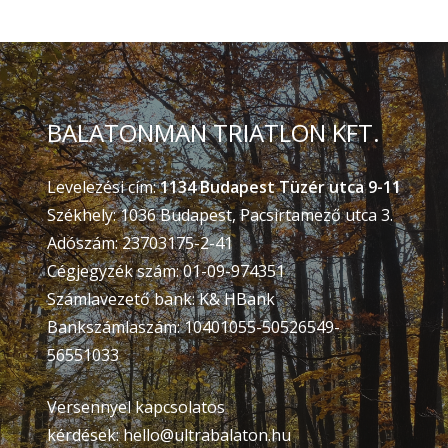
BALATONMAN TRIATLON KFT.
Levelezési cím:
1134 Budapest Tüzér utca 9-11
Székhely: 1036 Budapest, Pacsirtamező utca 3.
Adószám: 23703175-2-41
Cégjegyzék szám: 01-09-974351
Számlavezető bank: K& HBank
Bankszámlaszám: 10401055-50526549-
56551033
Versennyel kapcsolatos
kérdések:
hello@ultrabalaton.hu