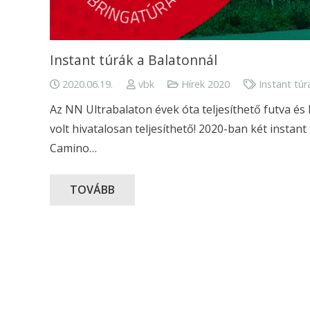
Instant túrák a Balatonnál
2020.06.19.
vbk
Hírek 2020
Instant túr
Az NN Ultrabalaton évek óta teljesíthető futva é
volt hivatalosan teljesíthető! 2020-ban két instan
Camino…
TOVÁBB