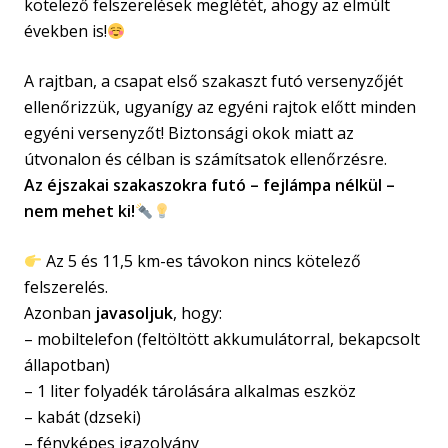
kötelező felszerelések meglétét, ahogy az elmúlt
években is!
A rajtban, a csapat első szakaszt futó versenyzőjét
ellenőrizzük, ugyanígy az egyéni rajtok előtt minden
egyéni versenyzőt! Biztonsági okok miatt az
útvonalon és célban is számítsatok ellenőrzésre.
Az éjszakai szakaszokra futó – fejlámpa nélkül –
nem mehet ki!
Az 5 és 11,5 km-es távokon nincs kötelező
felszerelés.
Azonban
javasoljuk
, hogy:
– mobiltelefon (feltöltött akkumulátorral, bekapcsolt
állapotban)
– 1 liter folyadék tárolására alkalmas eszköz
– kabát (dzseki)
– fényképes igazolvány