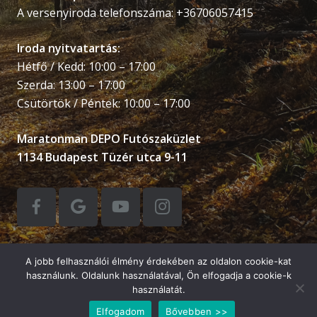
A versenyiroda telefonszáma: +36706057415
Iroda nyitvatartás:
Hétfő / Kedd: 10:00 – 17:00
Szerda: 13:00 – 17:00
Csütörtök / Péntek: 10:00 – 17:00
Maratonman DEPO Futószaküzlet
1134 Budapest Tüzér utca 9-11
A jobb felhasználói élmény érdekében az oldalon cookie-kat
© Balatonman Triatlon Kft &
FULLCON IT
használunk. Oldalunk használatával, Ön elfogadja a cookie-k
használatát.
Development Kft
.
Elfogadom
Bővebben >>