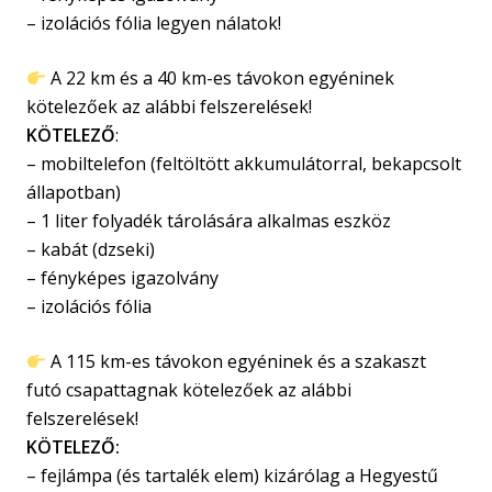
– izolációs fólia legyen nálatok!
A 22 km és a 40 km-es távokon egyéninek
kötelezőek az alábbi felszerelések!
KÖTELEZŐ
:
– mobiltelefon (feltöltött akkumulátorral, bekapcsolt
állapotban)
– 1 liter folyadék tárolására alkalmas eszköz
– kabát (dzseki)
– fényképes igazolvány
– izolációs fólia
A 115 km-es távokon egyéninek és a szakaszt
futó csapattagnak kötelezőek az alábbi
felszerelések!
KÖTELEZŐ:
– fejlámpa (és tartalék elem) kizárólag a Hegyestű