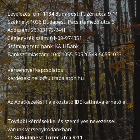
Levelezési cím:
1134 Budapest Tüzér utca 9-11
Székhely: 1036 Budapest, Pacsirtamező utca 3.
Adószám: 23703175-2-41
Cégjegyzék szám: 01-09-974351
Számlavezető bank: K& HBank
Bankszámlaszám: 10401055-50526549-56551033
Versennyel kapcsolatos
kérdések:
hello@ultrabalaton.hu
Az Adatkezelési Tájékoztató
IDE
kattintva érhető el.
További kérdésekkel és személyes nevezéssel
várunk versenyirodánkban:
1134 Budapest Tüzér utca 9-11