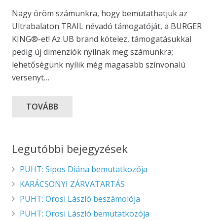
Nagy öröm számunkra, hogy bemutathatjuk az
Ultrabalaton TRAIL névadó támogatóját, a BURGER
KING®-et! Az UB brand kötelez, támogatásukkal
pedig új dimenziók nyílnak meg számunkra;
lehetőségünk nyílik még magasabb színvonalú
versenyt…
TOVÁBB
Legutóbbi bejegyzések
PUHT: Sipos Diána bemutatkozója
KARÁCSONYI ZÁRVATARTÁS
PUHT: Orosi László beszámolója
PUHT: Orosi László bemutatkozója