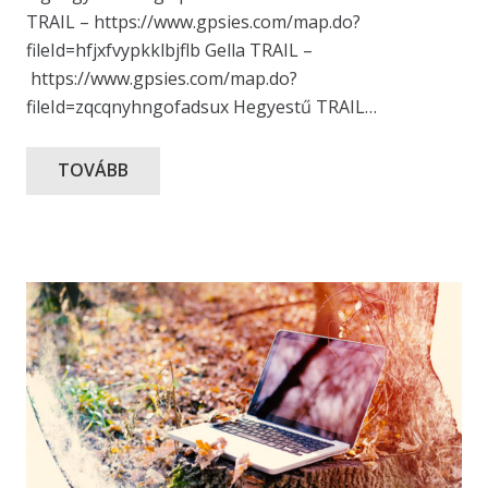
TRAIL – https://www.gpsies.com/map.do?
fileId=hfjxfvypkklbjflb Gella TRAIL –
https://www.gpsies.com/map.do?
fileId=zqcqnyhngofadsux Hegyestű TRAIL…
TOVÁBB