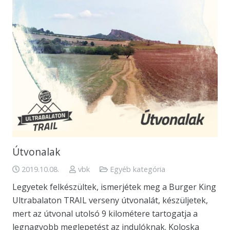
Útvonalak
2019.10.08.
vbk
Egyéb kategória
Legyetek felkészültek, ismerjétek meg a Burger King
Ultrabalaton TRAIL verseny útvonalát, készüljetek,
mert az útvonal utolsó 9 kilométere tartogatja a
legnagyobb meglepetést az indulóknak. Koloska