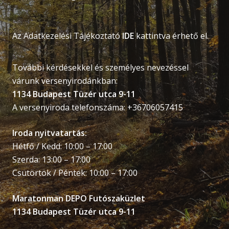
Az Adatkezelési Tájékoztató
IDE
kattintva érhető el.
További kérdésekkel és személyes nevezéssel
várunk versenyirodánkban:
1134 Budapest Tüzér utca 9-11
A versenyiroda telefonszáma: +36706057415
Iroda nyitvatartás:
Hétfő / Kedd: 10:00 – 17:00
Szerda: 13:00 – 17:00
Csütörtök / Péntek: 10:00 – 17:00
Maratonman DEPO Futószaküzlet
1134 Budapest Tüzér utca 9-11