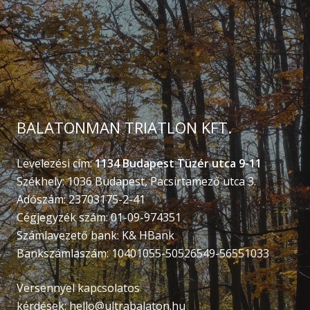
BALATONMAN TRIATLON KFT.
Levelezési cím:
1134 Budapest Tüzér utca 9-11
Székhely: 1036 Budapest, Pacsirtamező utca 3.
Adószám: 23703175-2-41
Cégjegyzék szám: 01-09-974351
Számlavezető bank: K& HBank
Bankszámlaszám: 10401055-50526549-56551033
Versennyel kapcsolatos
kérdések:
hello@ultrabalaton.hu