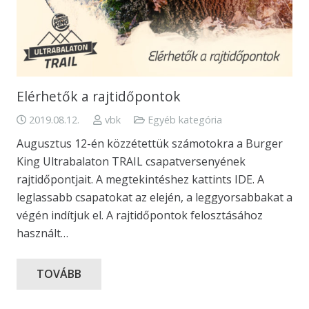
Elérhetők a rajtidőpontok
2019.08.12.
vbk
Egyéb kategória
Augusztus 12-én közzétettük számotokra a Burger
King Ultrabalaton TRAIL csapatversenyének
rajtidőpontjait. A megtekintéshez kattints IDE. A
leglassabb csapatokat az elején, a leggyorsabbakat a
végén indítjuk el. A rajtidőpontok felosztásához
használt…
TOVÁBB