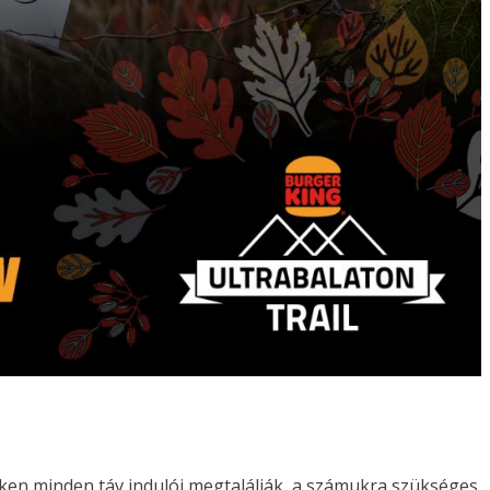
nken minden táv indulói megtalálják, a számukra szükséges