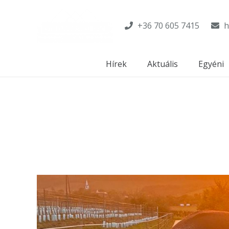
+36 70 605 7415
h
Hírek
Aktuális
Egyéni