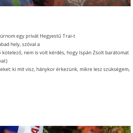
zúrnom egy privát Hegyestű Trai-t
bad hely, szóval a
ő kötelező, nem is volt kérdés, hogy Ispán Zsolt barátomat
al:)
ket: ki mit visz, hánykor érkezünk, mikre lesz szükségem,