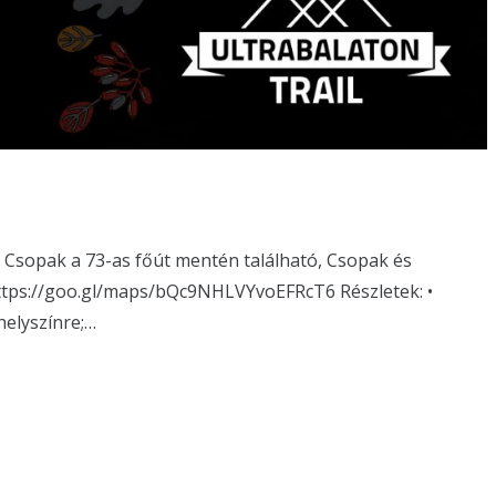
sopak a 73-as főút mentén található, Csopak és
ttps://goo.gl/maps/bQc9NHLVYvoEFRcT6 Részletek: •
helyszínre;…