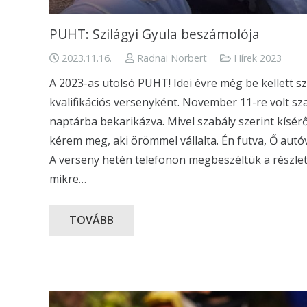
PUHT: Szilágyi Gyula beszámolója
2023.11.16.
Radnai Norbert
Hírek 2023
A 2023-as utolsó PUHT! Idei évre még be kellett s
kvalifikációs versenyként. November 11-re volt sza
naptárba bekarikázva. Mivel szabály szerint kísér
kérem meg, aki örömmel vállalta. Én futva, Ő autóv
A verseny hetén telefonon megbeszéltük a részlete
mikre…
TOVÁBB