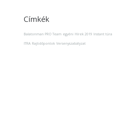
Címkék
Balatonman PRO Team
egyéni
Hírek 2019
Instant túra
ITRA
Rajtidőpontok
Versenyszabályzat