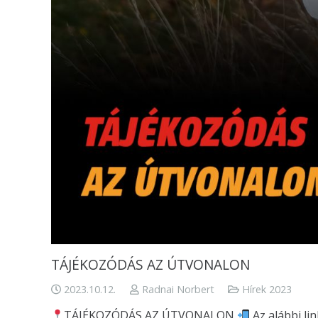
TÁJÉKOZÓDÁS AZ ÚTVONALON
2023.10.12.
Radnai Norbert
Hírek 2023
TÁJÉKOZÓDÁS AZ ÚTVONALON
Az alábbi li