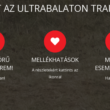
 AZ ULTRABALATON TRA
ÖRŰ
MELLÉKHATÁSOK
M
REM!
ESEM
A részletekért kattints az
ikonra!
an!
Ha