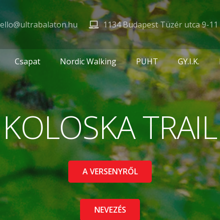
ello@ultrabalaton.hu
1134 Budapest Tüzér utca 9-11
Csapat
Nordic Walking
PUHT
GY.I.K.
KOLOSKA TRAIL
A VERSENYRŐL
NEVEZÉS