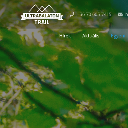
+36 70 605 7415
h
Hírek
Aktuális
Egyéni