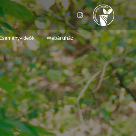
Eseményvideók
Webáruház