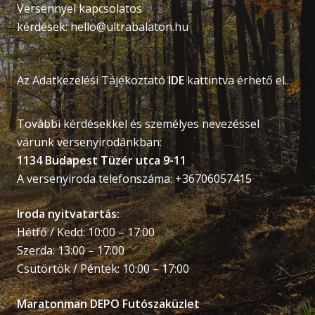
Versennyel kapcsolatos
kérdések:
hello@ultrabalaton.hu
Az Adatkezelési Tájékoztató
IDE
kattintva érhető el.
További kérdésekkel és személyes nevezéssel
várunk versenyirodánkban:
1134 Budapest Tüzér utca 9-11
A versenyiroda telefonszáma: +36706057415
Iroda nyitvatartás:
Hétfő / Kedd: 10:00 – 17:00
Szerda: 13:00 – 17:00
Csütörtök / Péntek: 10:00 – 17:00
Maratonman DEPO Futószaküzlet