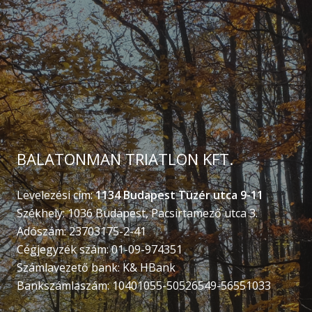
BALATONMAN TRIATLON KFT.
Levelezési cím:
1134 Budapest Tüzér utca 9-11
Székhely: 1036 Budapest, Pacsirtamező utca 3.
Adószám: 23703175-2-41
Cégjegyzék szám: 01-09-974351
Számlavezető bank: K& HBank
Bankszámlaszám: 10401055-50526549-56551033