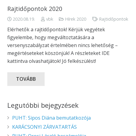
Rajtidőpontok 2020
2020.08.19.
vbk
Hírek 2020
Rajtidőpontok
Elérhetők a rajtidőpontok! Kérjük vegyétek
figyelembe, hogy megváltoztatására a
versenyszabályzat értelmében nincs lehetőség –
megértéseteket köszönjük! A részleteket IDE
kattintva olvashatjátok! Jó felkészülést!
TOVÁBB
Legutóbbi bejegyzések
PUHT: Sipos Diána bemutatkozója
KARÁCSONYI ZÁRVATARTÁS
PUHT: Orosi László beszámolója