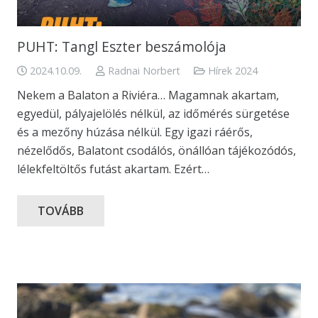
PUHT: Tangl Eszter beszámolója
2024.10.09.
Radnai Norbert
Hírek 2024
Nekem a Balaton a Riviéra… Magamnak akartam,
egyedül, pályajelölés nélkül, az időmérés sürgetése
és a mezőny húzása nélkül. Egy igazi ráérős,
nézelődős, Balatont csodálós, önállóan tájékozódós,
lélekfeltöltős futást akartam. Ezért…
TOVÁBB