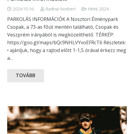
2024.10.16.
Radnai Norbert
Hírek 2024
PARKOLÁS INFORMÁCIÓK A Nosztori Élménypark
Csopak, a 73-as főút mentén található, Csopak és
Veszprém irányából is megközelíthető. TÉRKÉP:
https://goo.gl/maps/bQc9NHLVYvoEFRcT6 Részletek:
• ajánljuk, hogy a rajtod előtt 1-1,5 órával érkezz meg
a…
TOVÁBB