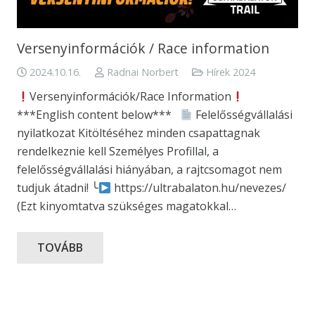
Versenyinformációk / Race information
2024.10.16.
Radnai Norbert
Hírek 2024
Versenyinformációk/Race Information
***English content below***
Felelősségvállalási
nyilatkozat Kitöltéséhez minden csapattagnak
rendelkeznie kell Személyes Profillal, a
felelősségvállalási hiányában, a rajtcsomagot nem
tudjuk átadni! ╰
https://ultrabalaton.hu/nevezes/
(Ezt kinyomtatva szükséges magatokkal…
TOVÁBB