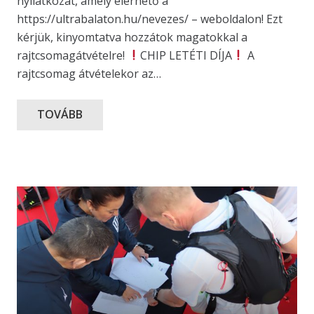
nyilatkozat, amely elérhető a
https://ultrabalaton.hu/nevezes/ – weboldalon! Ezt
kérjük, kinyomtatva hozzátok magatokkal a
rajtcsomagátvételre!
CHIP LETÉTI DÍJA
A
rajtcsomag átvételekor az…
TOVÁBB