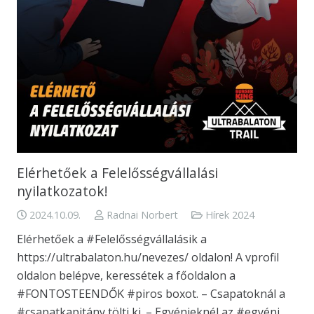
Elérhetőek a Felelősségvállalási
nyilatkozatok!
2024.10.09.
Radnai Norbert
Hírek 2024
Elérhetőek a #Felelősségvállalásik a
https://ultrabalaton.hu/nevezes/ oldalon! A vprofil
oldalon belépve, keressétek a főoldalon a
#FONTOSTEENDŐK #piros boxot. – Csapatoknál a
#csapatkapitány tölti ki. – Egyénieknél az #egyéni