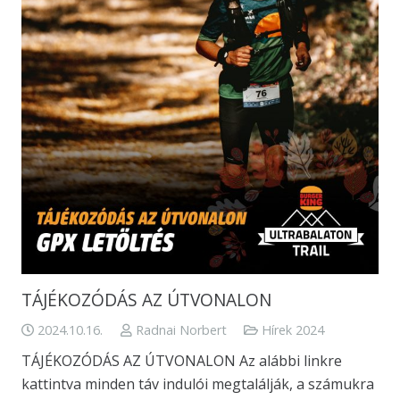
TÁJÉKOZÓDÁS AZ ÚTVONALON
2024.10.16.
Radnai Norbert
Hírek 2024
TÁJÉKOZÓDÁS AZ ÚTVONALON Az alábbi linkre
kattintva minden táv indulói megtalálják, a számukra