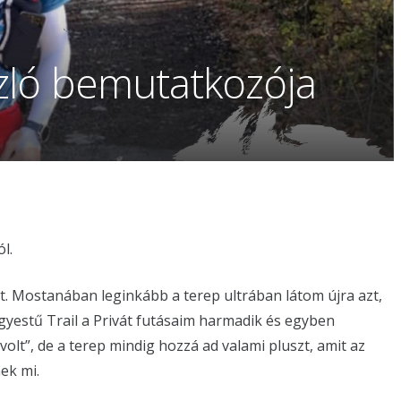
zló bemutatkozója
l.
ét. Mostanában leginkább a terep ultrában látom újra azt,
egyestű Trail a Privát futásaim harmadik és egyben
 volt”, de a terep mindig hozzá ad valami pluszt, amit az
ek mi.