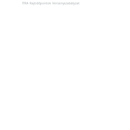
ITRA
Rajtidőpontok
Versenyszabályzat