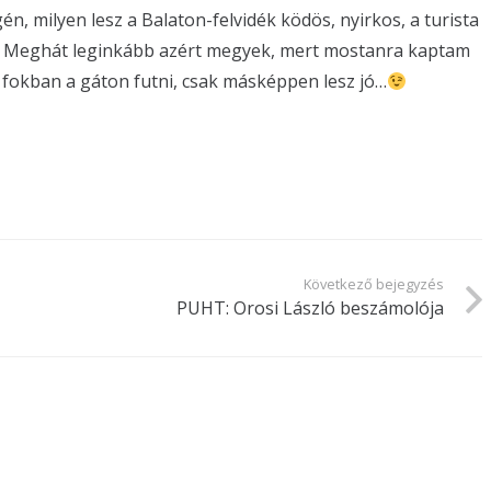
n, milyen lesz a Balaton-felvidék ködös, nyirkos, a turista
i. Meghát leginkább azért megyek, mert mostanra kaptam
40 fokban a gáton futni, csak másképpen lesz jó…
Következő bejegyzés
PUHT: Orosi László beszámolója