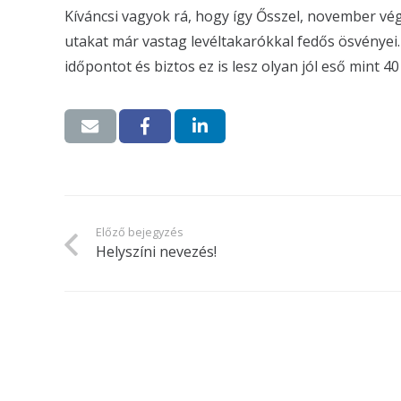
Kíváncsi vagyok rá, hogy így Ősszel, november végé
utakat már vastag levéltakarókkal fedős ösvénye
időpontot és biztos ez is lesz olyan jól eső mint 
Előző bejegyzés
Helyszíni nevezés!