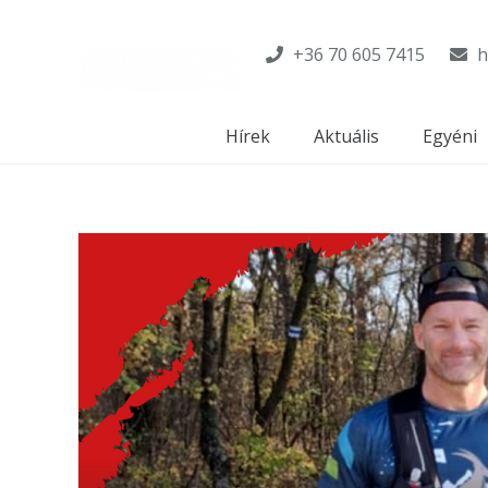
+36 70 605 7415
h
Hírek
Aktuális
Egyéni