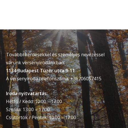
További kérdésekkel és személyes nevezéssel
várunk versenyirodánkban:
1134 Budapest Tüzér utca 9-11
A versenyiroda telefonszáma: +36706057415
Iroda nyitvatartás:
Hétfő / Kedd: 10:00 – 17:00
Szerda: 13:00 – 17:00
Csütörtök / Péntek: 10:00 – 17:00