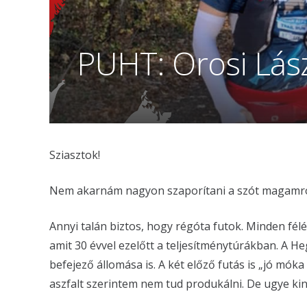
PUHT: Orosi Lás
Sziasztok!
Nem akarnám nagyon szaporítani a szót magamró
Annyi talán biztos, hogy régóta futok. Minden fél
amit 30 évvel ezelőtt a teljesítménytúrákban. A H
befejező állomása is. A két előző futás is „jó móka
aszfalt szerintem nem tud produkálni. De ugye kin