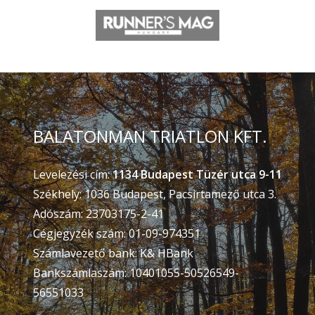
BALATONMAN TRIATLON KFT.
Levelezési cím:
1134 Budapest Tüzér utca 9-11
Székhely: 1036 Budapest, Pacsirtamező utca 3.
Adószám: 23703175-2-41
Cégjegyzék szám: 01-09-974351
Számlavezető bank: K& HBank
Bankszámlaszám: 10401055-50526549-
56551033