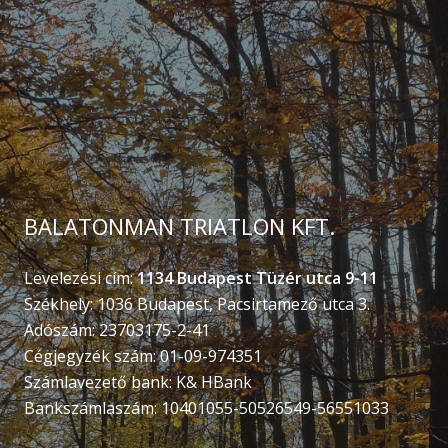
BALATONMAN TRIATLON KFT.
Levelezési cím:
1134 Budapest Tüzér utca 9-11
Székhely: 1036 Budapest, Pacsirtamező utca 3.
Adószám: 23703175-2-41
Cégjegyzék szám: 01-09-974351
Számlavezető bank: K& HBank
Bankszámlaszám: 10401055-50526549-56551033