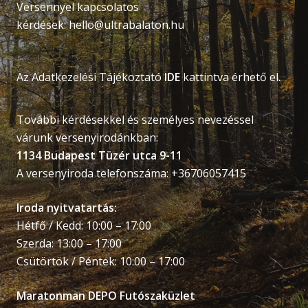
Versennyel kapcsolatos
kérdések:
hello@ultrabalaton.hu
Az Adatkezelési Tájékoztató
IDE
kattintva érhető el.
További kérdésekkel és személyes nevezéssel
várunk versenyirodánkban:
1134 Budapest Tüzér utca 9-11
A versenyiroda telefonszáma: +36706057415
Iroda nyitvatartás:
Hétfő / Kedd: 10:00 – 17:00
Szerda: 13:00 – 17:00
Csütörtök / Péntek: 10:00 – 17:00
Maratonman DEPO Futószaküzlet