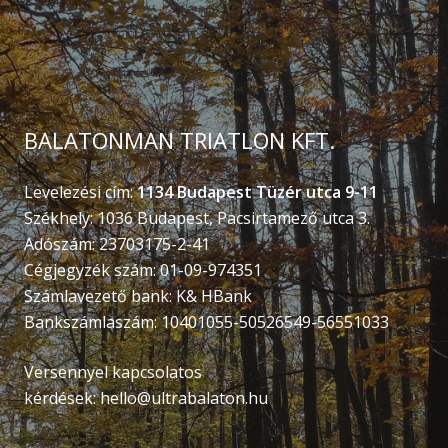
BALATONMAN TRIATLON KFT.
Levelezési cím:
1134 Budapest Tüzér utca 9-11
Székhely: 1036 Budapest, Pacsirtamező utca 3.
Adószám: 23703175-2-41
Cégjegyzék szám: 01-09-974351
Számlavezető bank: K& HBank
Bankszámlaszám: 10401055-50526549-56551033
Versennyel kapcsolatos
kérdések:
hello@ultrabalaton.hu