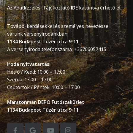
Az Adatkezelési Tájékoztató
IDE
kattintva érhető el.
További kérdésekkel és személyes nevezéssel
várunk versenyirodánkban:
1134 Budapest Tüzér utca 9-11
A versenyiroda telefonszáma: +36706057415
Iroda nyitvatartás:
Hétfő / Kedd: 10:00 – 17:00
Szerda: 13:00 – 17:00
Csütörtök / Péntek: 10:00 – 17:00
Maratonman DEPO Futószaküzlet
1134 Budapest Tüzér utca 9-11