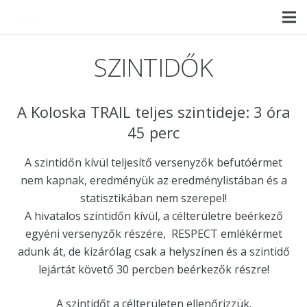
SZINTIDŐK
A Koloska TRAIL teljes szintideje: 3 óra
45 perc
A szintidőn kívül teljesítő versenyzők befutóérmet
nem kapnak, eredményük az eredménylistában és a
statisztikában nem szerepel!
A hivatalos szintidőn kívül, a célterületre beérkező
egyéni versenyzők részére, RESPECT emlékérmet
adunk át, de kizárólag csak a helyszínen és a szintidő
lejártát követő 30 percben beérkezők részre!
A szintidőt a célterületen ellenőrizzük.