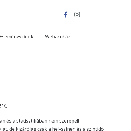
Eseményvideók
Webáruház
erc
n és a statisztikában nem szerepel!
t, de kizárólag csak a helyszínen és a szintidő