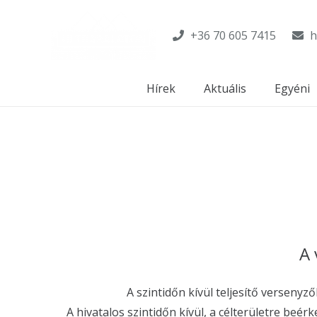
+36 70 605 7415
h
Hírek
Aktuális
Egyéni
A 
A szintidőn kívül teljesítő versen
A hivatalos szintidőn kívül, a célterületre be