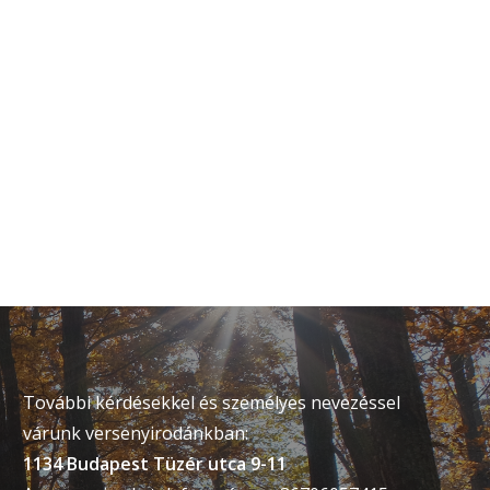
További kérdésekkel és személyes nevezéssel
várunk versenyirodánkban:
1134 Budapest Tüzér utca 9-11