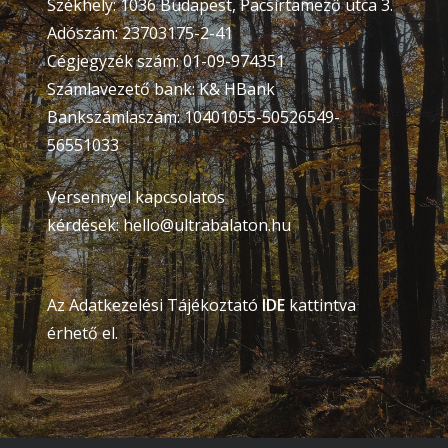
Székhely: 1036 Budapest, Pacsirtamező utca 3.
Adószám: 23703175-2-41
Cégjegyzék szám: 01-09-974351
Számlavezető bank: K& HBank
Bankszámlaszám: 10401055-50526549-
56551033
Versennyel kapcsolatos
kérdések:
hello@ultrabalaton.hu
Az Adatkezelési Tájékoztató
IDE
kattintva
érhető el.