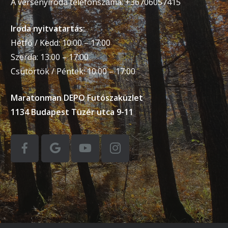
A versenyiroda telefonszáma: +36706057415
Iroda nyitvatartás:
Hétfő / Kedd: 10:00 – 17:00
Szerda: 13:00 – 17:00
Csütörtök / Péntek: 10:00 – 17:00
Maratonman DEPO Futószaküzlet
1134 Budapest Tüzér utca 9-11