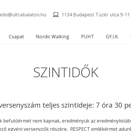
ello@ultrabalaton.hu
1134 Budapest Tüzér utca 9-11
Csapat
Nordic Walking
PUHT
GY.I.K.
SZINTIDŐK
versenyszám teljes szintideje: 7 óra 30 p
yzők befutóérmet nem kapnak, eredményük az eredménylistába
érkező egyéni versenyzők részére, RESPECT emlékérmet adunk á